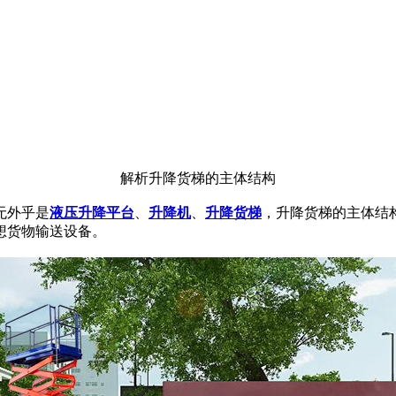
解析升降货梯的主体结构
无外乎是
液压升降平台
、
升降机
、
升降货梯
，升降货梯的主体结
想货物输送设备。