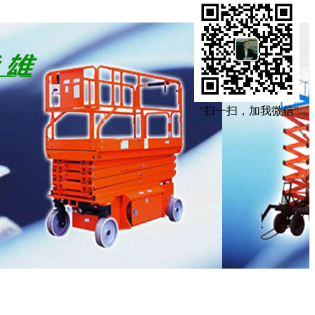
"扫一扫，加我微信"