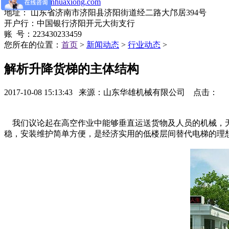
网址：
www.jnhuaxiong.com
地址： 山东省济南市济阳县济阳街道经二路大邝居394号
开户行：中国银行济阳开元大街支行
账 号：223430233459
您所在的位置：
首页
>
新闻动态
>
行业动态
>
​解析升降货梯的主体结构
2017-10-08 15:13:43 来源：山东华雄机械有限公司 点击：
我们议论起在高空作业中能够垂直运送货物及人员的机械，
稳，安装维护简单方便，是经济实用的低楼层间替代电梯的理