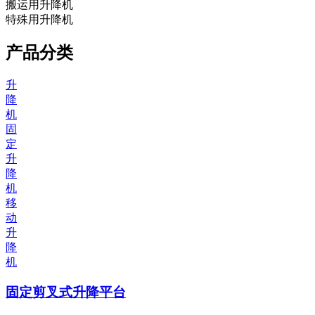
搬运用升降机
特殊用升降机
产品分类
升
降
机
固
定
升
降
机
移
动
升
降
机
固定剪叉式升降平台