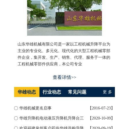
山东华雄机械有限公司是一家以工程机械升降平台为
主业的专业化、多元化、现代化的大型工程机械零部
件企业，集开发、生产、销售、代理、服务于一体的
工程机械零部件供应商，本公司专业
查看详情>>
华雄动态
行业动态
常见问题
更 多
华雄机械更名启事
【2016-07-23】
如何
华雄升降机电动液压升降机升降台三
【2020-10-09】
升降
大...
欢迎福建泉州客户莅临华雄选购升降
【2020-09-19】
导轨