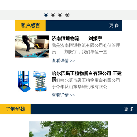
客户感言
更 多
济南恒通物流 刘振宇
我是济南恒通物流有限公司仓储管理
员——刘振宇，我们单位一直...
查看详情 >>
哈尔滨禹王植物蛋白有限公司 王建
国
我们哈尔滨市禹王植物蛋白有限公司
于今年从山东华雄机械有限公...
查看详情 >>
了解华雄
更 多