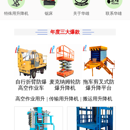
特殊用升降机
锯床
关于华雄
联系华雄
年度三大爆款
自行折臂防爆
麦克纳姆轮防
拖车剪叉式防
高空作业车
爆升降机
爆升降平台
高空作业用升
|
传输用升降机
|
搬运用升降机