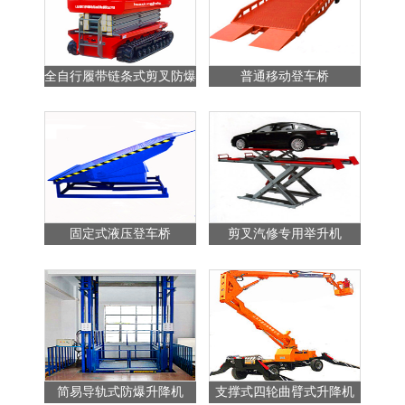
全自行履带链条式剪叉防爆
普通移动登车桥
站
升降平台
固定式液压登车桥
剪叉汽修专用举升机
简易导轨式防爆升降机
支撑式四轮曲臂式升降机
普通