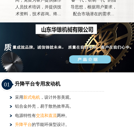
间，免费为客户提供操作
备一代，研制一代 "的指
人员技术培训，并提供技
导思想，根据用户要求，
术资料，技术咨询。终...
配合市场潜在的需求...
01
升降平台专用发动机
采用
新式电机
，设计外形美观。
铝合金外壳，易于散热效率高。
电源特性有
交流和直流
两种。
升降平台
的节能环保型设计。