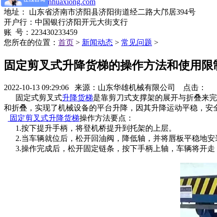
网址：
www.jnhuaxiong.com
地址： 山东省济南市济阳县济阳街道经二路大邝居394号
开户行：中国银行济阳开元大街支行
账 号：223430233459
您所在的位置：
首页
>
新闻动态
>
常见问题
>
固定剪叉式升降货梯的操作方法和使用限
2022-10-13 09:29:06 来源：山东华雄机械有限公司 点击：
固定式剪叉式
升降货梯
是靠剪刀式支撑架的展开与折叠来完
和折叠，实现了机械设备的平台升降，因其升降运动平稳，安
固定剪叉式升降货梯
操作方法要点：
1.按下提升手柄，将登机桥提升到托架的上层。
2.当车辆就位后，松开回油阀，降低轴，并将唇板平稳地安装
3.操作完成后，松开固定链条，按下手柄上轴，车辆将开走