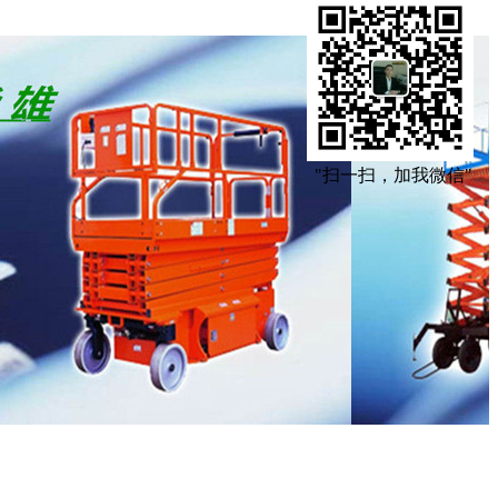
"扫一扫，加我微信"