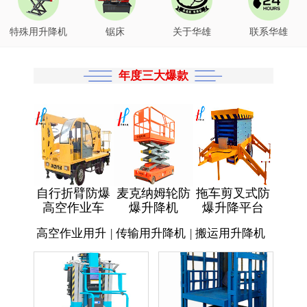
特殊用升降机
锯床
关于华雄
联系华雄
年度三大爆款
自行折臂防爆
麦克纳姆轮防
拖车剪叉式防
高空作业车
爆升降机
爆升降平台
高空作业用升
|
传输用升降机
|
搬运用升降机