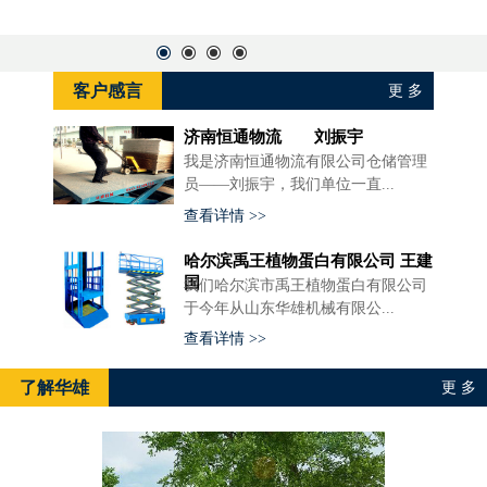
客户感言
更 多
济南恒通物流 刘振宇
我是济南恒通物流有限公司仓储管理
员——刘振宇，我们单位一直...
查看详情 >>
哈尔滨禹王植物蛋白有限公司 王建
国
我们哈尔滨市禹王植物蛋白有限公司
于今年从山东华雄机械有限公...
查看详情 >>
了解华雄
更 多