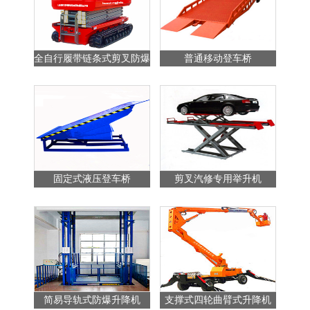
全自行履带链条式剪叉防爆
普通移动登车桥
站
升降平台
固定式液压登车桥
剪叉汽修专用举升机
简易导轨式防爆升降机
支撑式四轮曲臂式升降机
普通