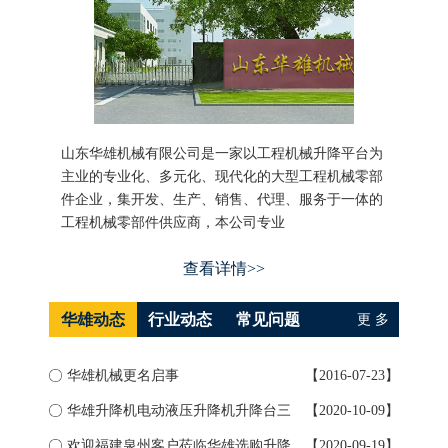
山东华雄机械有限公司是一家以工程机械升降平台为
主业的专业化、多元化、现代化的大型工程机械零部
件企业，集开发、生产、销售、代理、服务于一体的
工程机械零部件供应商，本公司专业
查看详情>>
华雄动态
行业动态
常见问题
更 多
华雄机械更名启事
【2016-07-23】
如何
华雄升降机电动液压升降机升降台三
【2020-10-09】
升降
大...
欢迎福建泉州客户莅临华雄选购升降
【2020-09-19】
导轨