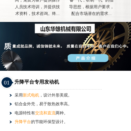
间，免费为客户提供操作
备一代，研制一代 "的指
人员技术培训，并提供技
导思想，根据用户要求，
术资料，技术咨询。终...
配合市场潜在的需求...
01
升降平台专用发动机
采用
新式电机
，设计外形美观。
铝合金外壳，易于散热效率高。
电源特性有
交流和直流
两种。
升降平台
的节能环保型设计。