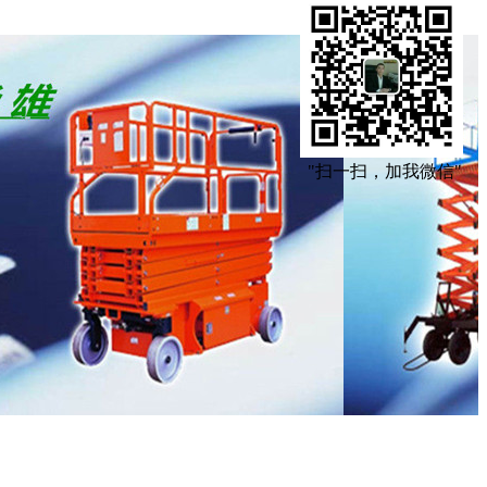
"扫一扫，加我微信"