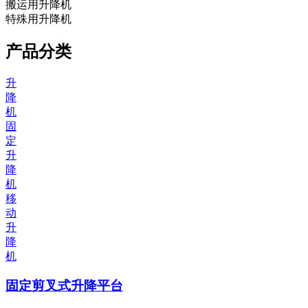
搬运用升降机
特殊用升降机
产品分类
升
降
机
固
定
升
降
机
移
动
升
降
机
固定剪叉式升降平台