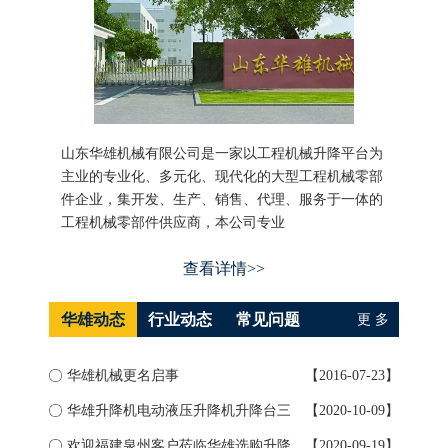
山东华雄机械有限公司是一家以工程机械升降平台为
主业的专业化、多元化、现代化的大型工程机械零部
件企业，集开发、生产、销售、代理、服务于一体的
工程机械零部件供应商，本公司专业
查看详情>>
华雄动态
行业动态
常见问题
更 多
华雄机械更名启事
【2016-07-23】
如何
华雄升降机电动液压升降机升降台三
【2020-10-09】
升降
大...
欢迎福建泉州客户莅临华雄选购升降
【2020-09-19】
导轨