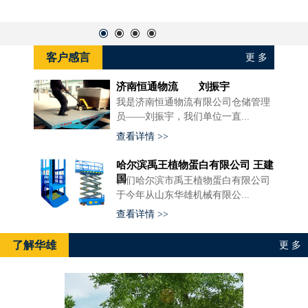
客户感言
更 多
济南恒通物流 刘振宇
我是济南恒通物流有限公司仓储管理
员——刘振宇，我们单位一直...
查看详情 >>
哈尔滨禹王植物蛋白有限公司 王建
国
我们哈尔滨市禹王植物蛋白有限公司
于今年从山东华雄机械有限公...
查看详情 >>
了解华雄
更 多