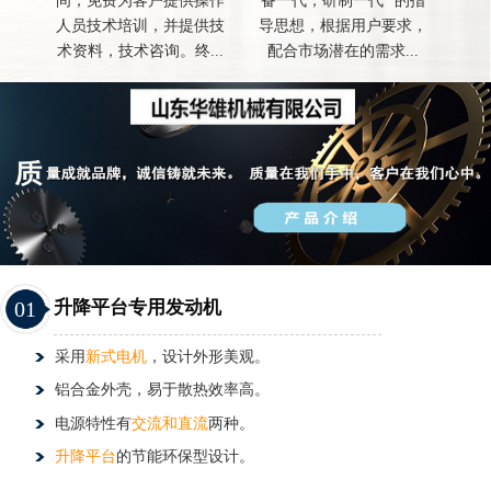
间，免费为客户提供操作
备一代，研制一代 "的指
人员技术培训，并提供技
导思想，根据用户要求，
术资料，技术咨询。终...
配合市场潜在的需求...
01
升降平台专用发动机
采用
新式电机
，设计外形美观。
铝合金外壳，易于散热效率高。
电源特性有
交流和直流
两种。
升降平台
的节能环保型设计。