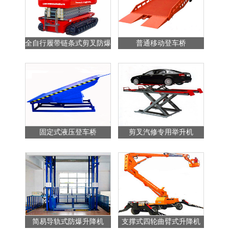
全自行履带链条式剪叉防爆
普通移动登车桥
站
升降平台
固定式液压登车桥
剪叉汽修专用举升机
简易导轨式防爆升降机
支撑式四轮曲臂式升降机
普通