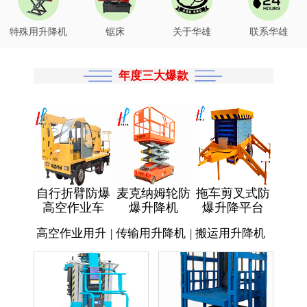
特殊用升降机
锯床
关于华雄
联系华雄
年度三大爆款
自行折臂防爆
麦克纳姆轮防
拖车剪叉式防
高空作业车
爆升降机
爆升降平台
高空作业用升
|
传输用升降机
|
搬运用升降机