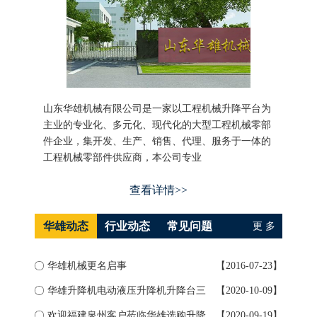
山东华雄机械有限公司是一家以工程机械升降平台为
主业的专业化、多元化、现代化的大型工程机械零部
件企业，集开发、生产、销售、代理、服务于一体的
工程机械零部件供应商，本公司专业
查看详情>>
华雄动态
行业动态
常见问题
更 多
华雄机械更名启事
【2016-07-23】
如何
华雄升降机电动液压升降机升降台三
【2020-10-09】
升降
大...
欢迎福建泉州客户莅临华雄选购升降
【2020-09-19】
导轨