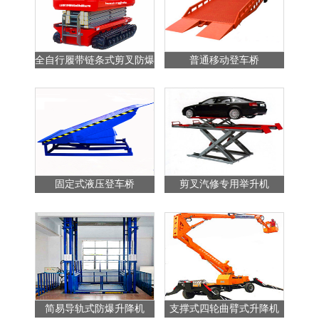
全自行履带链条式剪叉防爆
普通移动登车桥
站
升降平台
固定式液压登车桥
剪叉汽修专用举升机
简易导轨式防爆升降机
支撑式四轮曲臂式升降机
普通