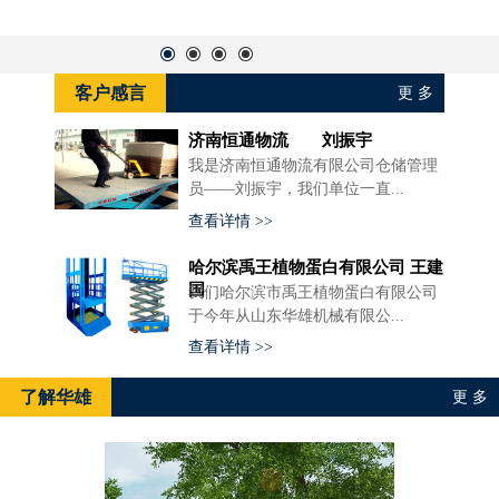
客户感言
更 多
济南恒通物流 刘振宇
我是济南恒通物流有限公司仓储管理
员——刘振宇，我们单位一直...
查看详情 >>
哈尔滨禹王植物蛋白有限公司 王建
国
我们哈尔滨市禹王植物蛋白有限公司
于今年从山东华雄机械有限公...
查看详情 >>
了解华雄
更 多