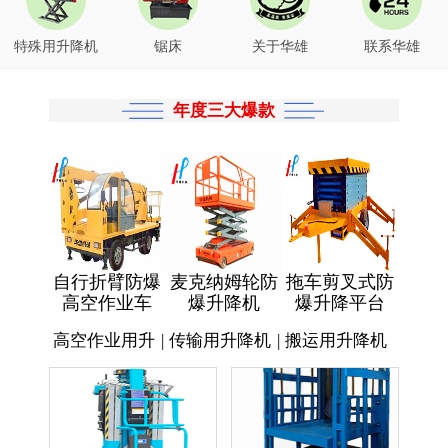
特殊用升降机
锯床
关于华雄
联系华雄
年度三大爆款
自行折臂防爆
麦克纳姆轮防
拖车剪叉式防
高空作业车
爆升降机
爆升降平台
高空作业用升
|
传输用升降机
|
搬运用升降机