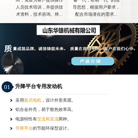
间，免费为客户提供操作
备一代，研制一代 "的指
人员技术培训，并提供技
导思想，根据用户要求，
术资料，技术咨询。终...
配合市场潜在的需求...
01
升降平台专用发动机
采用
新式电机
，设计外形美观。
铝合金外壳，易于散热效率高。
电源特性有
交流和直流
两种。
升降平台
的节能环保型设计。