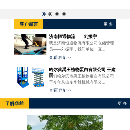
客户感言
更 多
济南恒通物流 刘振宇
我是济南恒通物流有限公司仓储管理
员——刘振宇，我们单位一直...
查看详情 >>
哈尔滨禹王植物蛋白有限公司 王建
国
我们哈尔滨市禹王植物蛋白有限公司
于今年从山东华雄机械有限公...
查看详情 >>
了解华雄
更 多