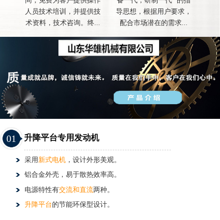
间，免费为客户提供操作
备一代，研制一代 "的指
人员技术培训，并提供技
导思想，根据用户要求，
术资料，技术咨询。终...
配合市场潜在的需求...
01
升降平台专用发动机
采用
新式电机
，设计外形美观。
铝合金外壳，易于散热效率高。
电源特性有
交流和直流
两种。
升降平台
的节能环保型设计。