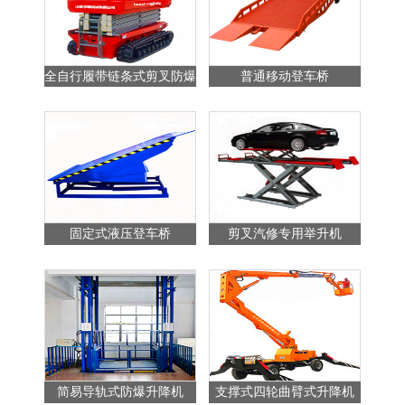
全自行履带链条式剪叉防爆
普通移动登车桥
站
升降平台
固定式液压登车桥
剪叉汽修专用举升机
简易导轨式防爆升降机
支撑式四轮曲臂式升降机
普通