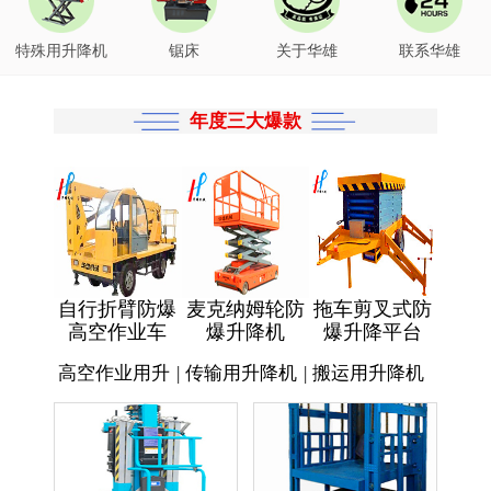
特殊用升降机
锯床
关于华雄
联系华雄
年度三大爆款
自行折臂防爆
麦克纳姆轮防
拖车剪叉式防
高空作业车
爆升降机
爆升降平台
高空作业用升
|
传输用升降机
|
搬运用升降机