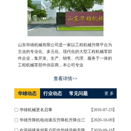
山东华雄机械有限公司是一家以工程机械升降平台为
主业的专业化、多元化、现代化的大型工程机械零部
件企业，集开发、生产、销售、代理、服务于一体的
工程机械零部件供应商，本公司专业
查看详情>>
华雄动态
行业动态
常见问题
更 多
华雄机械更名启事
【2016-07-23】
如何
华雄升降机电动液压升降机升降台三
【2020-10-09】
升降
大...
欢迎福建泉州客户莅临华雄选购升降
【2020-09-19】
导轨