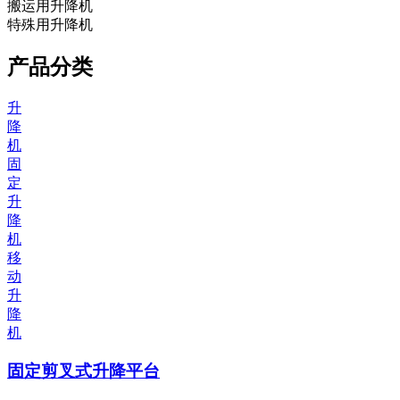
搬运用升降机
特殊用升降机
产品分类
升
降
机
固
定
升
降
机
移
动
升
降
机
固定剪叉式升降平台