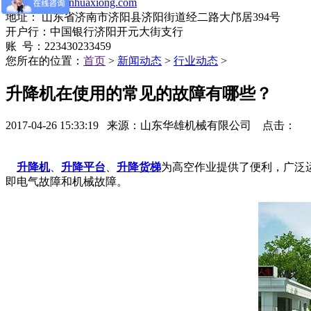
网址：
www.jnhuaxiong.com
地址： 山东省济南市济阳县济阳街道经二路大邝居394号
开户行：中国银行济阳开元大街支行
账 号：223430233459
您所在的位置：
首页
>
新闻动态
>
行业动态
>
​升降机在使用的常见的故障有哪些？
2017-04-26 15:33:19 来源：山东华雄机械有限公司 点击：
升降机
、
升降平台
、
升降货梯
为高空作业提供了便利，广泛
即电气故障和机械故障。