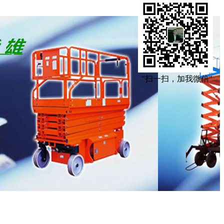
"扫一扫，加我微信"