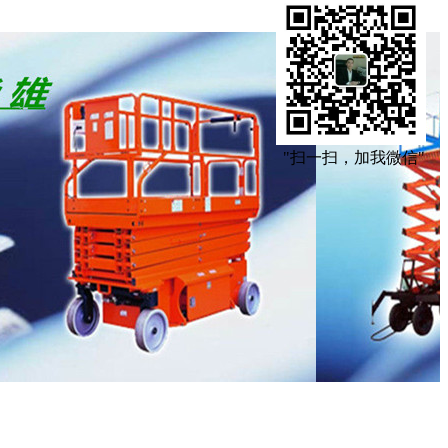
"扫一扫，加我微信"