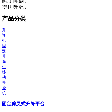
搬运用升降机
特殊用升降机
产品分类
升
降
机
固
定
升
降
机
移
动
升
降
机
固定剪叉式升降平台