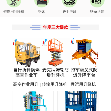
特殊用升降机
锯床
关于华雄
联系华雄
年度三大爆款
自行折臂防爆
麦克纳姆轮防
拖车剪叉式防
高空作业车
爆升降机
爆升降平台
高空作业用升
|
传输用升降机
|
搬运用升降机