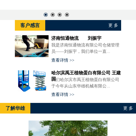
客户感言
更 多
济南恒通物流 刘振宇
我是济南恒通物流有限公司仓储管理
员——刘振宇，我们单位一直...
查看详情 >>
哈尔滨禹王植物蛋白有限公司 王建
国
我们哈尔滨市禹王植物蛋白有限公司
于今年从山东华雄机械有限公...
查看详情 >>
了解华雄
更 多