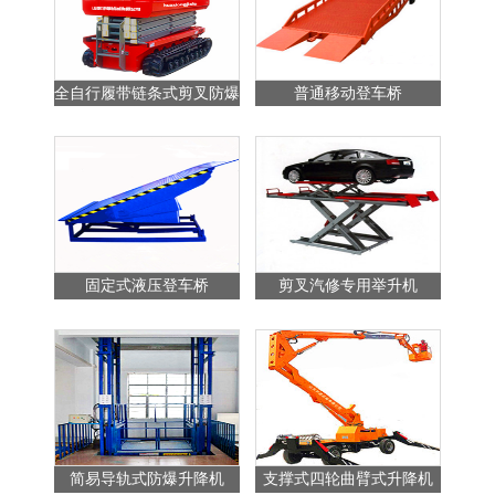
全自行履带链条式剪叉防爆
普通移动登车桥
站
升降平台
固定式液压登车桥
剪叉汽修专用举升机
简易导轨式防爆升降机
支撑式四轮曲臂式升降机
普通