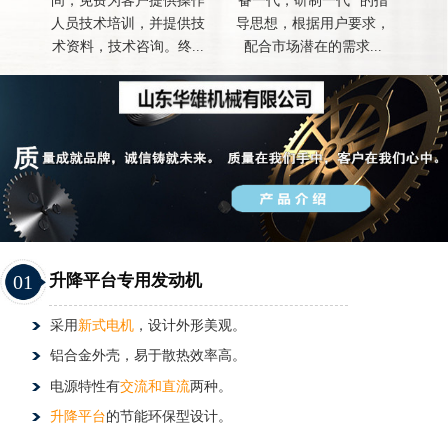
间，免费为客户提供操作
备一代，研制一代 "的指
人员技术培训，并提供技
导思想，根据用户要求，
术资料，技术咨询。终...
配合市场潜在的需求...
01
升降平台专用发动机
采用
新式电机
，设计外形美观。
铝合金外壳，易于散热效率高。
电源特性有
交流和直流
两种。
升降平台
的节能环保型设计。