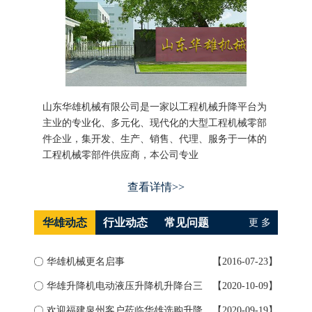
山东华雄机械有限公司是一家以工程机械升降平台为
主业的专业化、多元化、现代化的大型工程机械零部
件企业，集开发、生产、销售、代理、服务于一体的
工程机械零部件供应商，本公司专业
查看详情>>
华雄动态
行业动态
常见问题
更 多
华雄机械更名启事
【2016-07-23】
如何
华雄升降机电动液压升降机升降台三
【2020-10-09】
升降
大...
欢迎福建泉州客户莅临华雄选购升降
【2020-09-19】
导轨