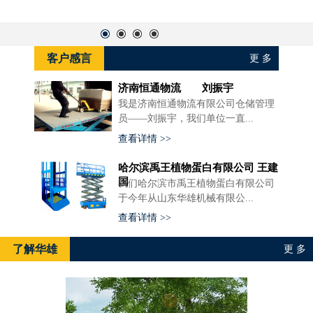
客户感言
更 多
济南恒通物流 刘振宇
我是济南恒通物流有限公司仓储管理
员——刘振宇，我们单位一直...
查看详情 >>
哈尔滨禹王植物蛋白有限公司 王建
国
我们哈尔滨市禹王植物蛋白有限公司
于今年从山东华雄机械有限公...
查看详情 >>
了解华雄
更 多