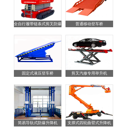
全自行履带链条式剪叉防爆
普通移动登车桥
站
升降平台
固定式液压登车桥
剪叉汽修专用举升机
简易导轨式防爆升降机
支撑式四轮曲臂式升降机
普通