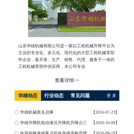
山东华雄机械有限公司是一家以工程机械升降平台为
主业的专业化、多元化、现代化的大型工程机械零部
件企业，集开发、生产、销售、代理、服务于一体的
工程机械零部件供应商，本公司专业
查看详情>>
华雄动态
行业动态
常见问题
更 多
华雄机械更名启事
【2016-07-23】
如何
华雄升降机电动液压升降机升降台三
【2020-10-09】
升降
大...
欢迎福建泉州客户莅临华雄选购升降
【2020-09-19】
导轨