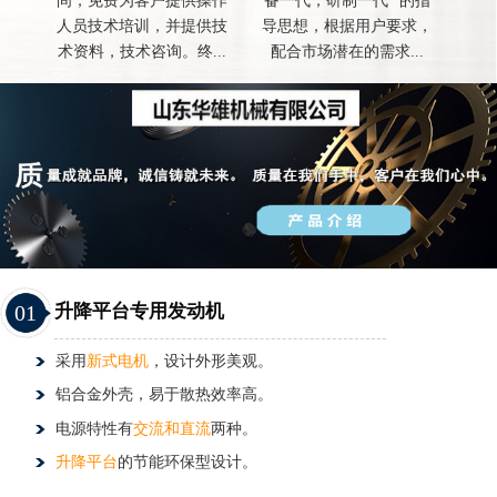
间，免费为客户提供操作
备一代，研制一代 "的指
人员技术培训，并提供技
导思想，根据用户要求，
术资料，技术咨询。终...
配合市场潜在的需求...
01
升降平台专用发动机
采用
新式电机
，设计外形美观。
铝合金外壳，易于散热效率高。
电源特性有
交流和直流
两种。
升降平台
的节能环保型设计。