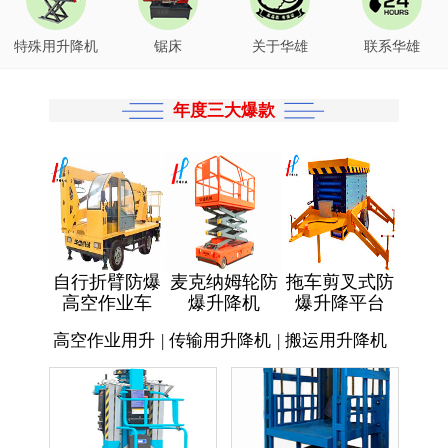
特殊用升降机
锯床
关于华雄
联系华雄
年度三大爆款
自行折臂防爆
麦克纳姆轮防
拖车剪叉式防
高空作业车
爆升降机
爆升降平台
高空作业用升
|
传输用升降机
|
搬运用升降机