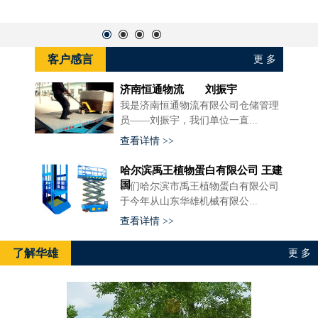
客户感言
更 多
济南恒通物流 刘振宇
我是济南恒通物流有限公司仓储管理
员——刘振宇，我们单位一直...
查看详情 >>
哈尔滨禹王植物蛋白有限公司 王建
国
我们哈尔滨市禹王植物蛋白有限公司
于今年从山东华雄机械有限公...
查看详情 >>
了解华雄
更 多