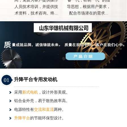
间，免费为客户提供操作
备一代，研制一代 "的指
人员技术培训，并提供技
导思想，根据用户要求，
术资料，技术咨询。终...
配合市场潜在的需求...
01
升降平台专用发动机
采用
新式电机
，设计外形美观。
铝合金外壳，易于散热效率高。
电源特性有
交流和直流
两种。
升降平台
的节能环保型设计。