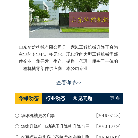
山东华雄机械有限公司是一家以工程机械升降平台为
主业的专业化、多元化、现代化的大型工程机械零部
件企业，集开发、生产、销售、代理、服务于一体的
工程机械零部件供应商，本公司专业
查看详情>>
华雄动态
行业动态
常见问题
更 多
华雄机械更名启事
【2016-07-23】
如何
华雄升降机电动液压升降机升降台三
【2020-10-09】
升降
大...
欢迎福建泉州客户莅临华雄选购升降
【2020-09-19】
导轨