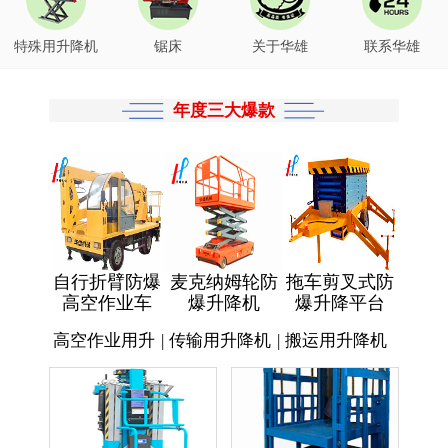
特殊用升降机
锯床
关于华雄
联系华雄
年度三大爆款
自行折臂防爆
麦克纳姆轮防
拖车剪叉式防
高空作业车
爆升降机
爆升降平台
高空作业用升
|
传输用升降机
|
搬运用升降机