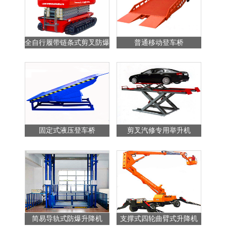
全自行履带链条式剪叉防爆
普通移动登车桥
站
升降平台
固定式液压登车桥
剪叉汽修专用举升机
简易导轨式防爆升降机
支撑式四轮曲臂式升降机
普通